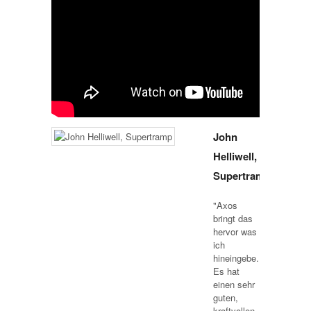
John
Helliwell,
Supertramp
"Axos
bringt das
hervor was
ich
hineingebe.
Es hat
einen sehr
guten,
kraftvollen