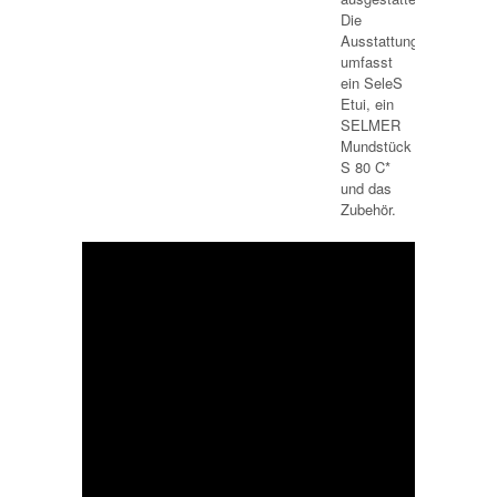
Die
Ausstattung
umfasst
ein SeleS
Etui, ein
SELMER
Mundstück
S 80 C*
und das
Zubehör.