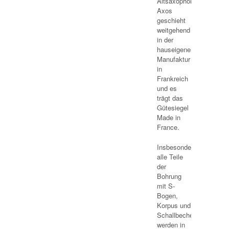
Altsaxophons
Axos
geschieht
weitgehend
in der
hauseigenen
Manufaktur
in
Frankreich
und es
trägt das
Gütesiegel
Made in
France.
Insbesondere
alle Teile
der
Bohrung
mit S-
Bogen,
Korpus und
Schallbecher
werden in