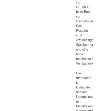
von
SELMER
beim Bau
von
Saxophonen.
Das
Resultat
sind
erstklassiger
Spielkomfort
und eine
hohe
mechanische
Verlässlichkeit.
Das
Instrument
ist
klarlackiert
und mit
Lederpolstern
mit
Metallresonatoren
ausgestattet.