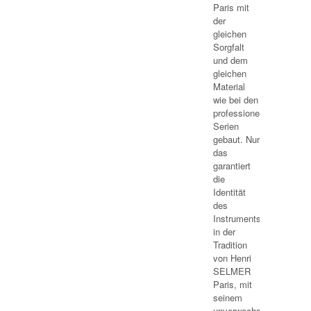
Paris mit
der
gleichen
Sorgfalt
und dem
gleichen
Material
wie bei den
professionellen
Serien
gebaut. Nur
das
garantiert
die
Identität
des
Instruments
in der
Tradition
von Henri
SELMER
Paris, mit
seinem
unverwechselbaren