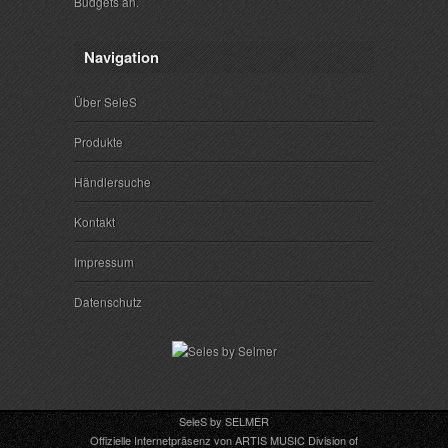
Budgets an.
Navigation
Über SeleS
Produkte
Händlersuche
Kontakt
Impressum
Datenschutz
SeleS by SELMER
Offizielle Internetpräsenz von ARTIS MUSIC Division of